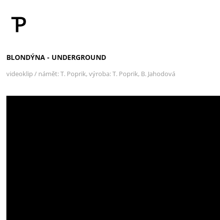
BLONDÝNA - UNDERGROUND
videoklip / námět: T. Poprik, výroba: T. Poprik, B. Jahodová